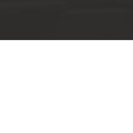
Holzbauwelt
Holzbaustoffe von HBH Ernst für
individuelle Bauvorhaben
Als nachhaltiger Rohstoff mit dämmenden und
klimaregulierenden Eigenschaften ist Holz in unserem
Zeitalter nicht mehr weg zu denken. Holz ist ein