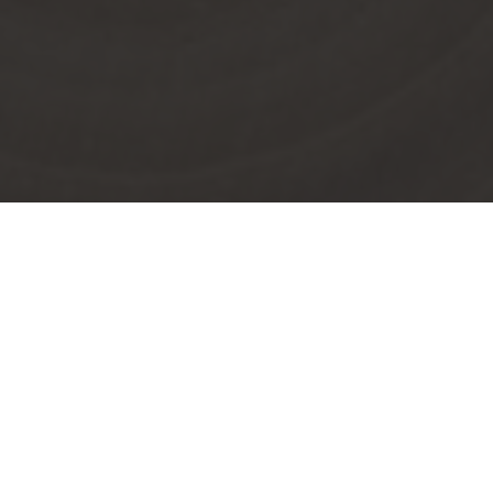
Konstruktionsholz, Bauholz und
Hobelware von HBH Ernst in Zeitz
Unser Angebot für Sie:
KVH
Bauholz